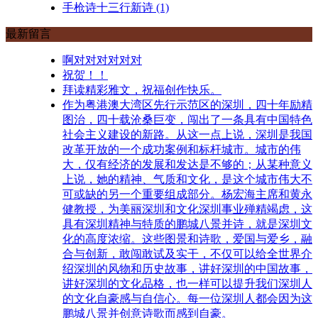
手枪诗十三行新诗
(1)
最新留言
啊对对对对对对
祝贺！！
拜读精彩雅文，祝福创作快乐。
作为粤港澳大湾区先行示范区的深圳，四十年励精
图治，四十载沧桑巨变，闯出了一条具有中国特色
社会主义建设的新路。从这一点上说，深圳是我国
改革开放的一个成功案例和标杆城市。城市的伟
大，仅有经济的发展和发达是不够的；从某种意义
上说，她的精神、气质和文化，是这个城市伟大不
可或缺的另一个重要组成部分。杨宏海主席和黄永
健教授，为美丽深圳和文化深圳事业殚精竭虑，这
具有深圳精神与特质的鹏城八景并诗，就是深圳文
化的高度浓缩。这些图景和诗歌，爱国与爱乡，融
合与创新，敢闯敢试及实干，不仅可以给全世界介
绍深圳的风物和历史故事，讲好深圳的中国故事，
讲好深圳的文化品格，也一样可以提升我们深圳人
的文化自豪感与自信心。每一位深圳人都会因为这
鹏城八景并创意诗歌而感到自豪。