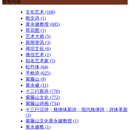
标签列表
文化艺术
(108)
散文诗
(1)
黄永健教授
(685)
荷花图
(1)
艺术大师
(5)
新闻资讯
(3)
禅宗文化
(6)
微信艺术
(1)
知名艺术家
(5)
松竹体
(64)
手枪诗
(625)
紫藤山
(9)
黄永健
(11)
十三行新诗
(770)
紫藤山文化
(772)
紫藤山诗画
(734)
十三行汉诗；格律体新诗；现代格律诗；诗体革新
(3)
紫藤山文化黄永健教授
(1)
黄永健教
(1)