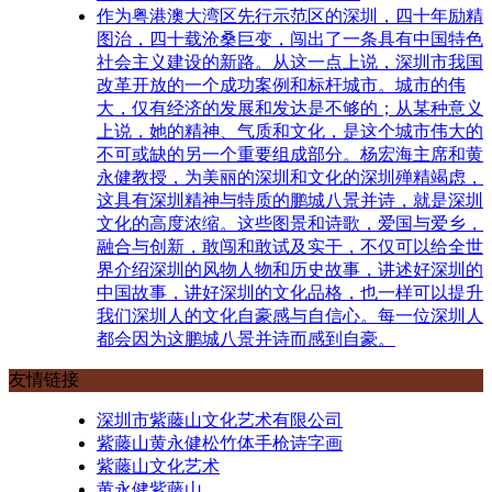
作为粤港澳大湾区先行示范区的深圳，四十年励精
图治，四十载沧桑巨变，闯出了一条具有中国特色
社会主义建设的新路。从这一点上说，深圳市我国
改革开放的一个成功案例和标杆城市。城市的伟
大，仅有经济的发展和发达是不够的；从某种意义
上说，她的精神、气质和文化，是这个城市伟大的
不可或缺的另一个重要组成部分。杨宏海主席和黄
永健教授，为美丽的深圳和文化的深圳殚精竭虑，
这具有深圳精神与特质的鹏城八景并诗，就是深圳
文化的高度浓缩。这些图景和诗歌，爱国与爱乡，
融合与创新，敢闯和敢试及实干，不仅可以给全世
界介绍深圳的风物人物和历史故事，讲述好深圳的
中国故事，讲好深圳的文化品格，也一样可以提升
我们深圳人的文化自豪感与自信心。每一位深圳人
都会因为这鹏城八景并诗而感到自豪。
友情链接
深圳市紫藤山文化艺术有限公司
紫藤山黄永健松竹体手枪诗字画
紫藤山文化艺术
黄永健紫藤山