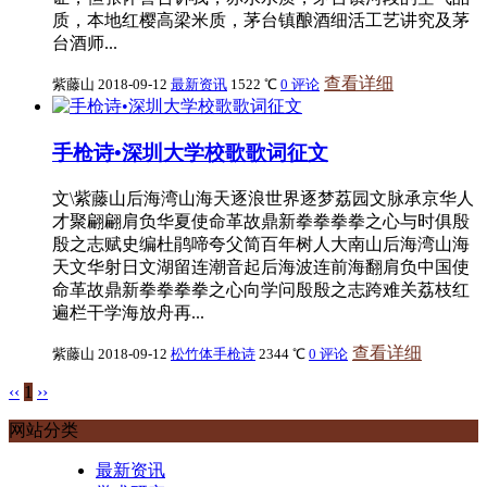
质，本地红樱高梁米质，茅台镇酿酒细活工艺讲究及茅
台酒师...
查看详细
紫藤山
2018-09-12
最新资讯
1522 ℃
0 评论
手枪诗•深圳大学校歌歌词征文
文\紫藤山后海湾山海天逐浪世界逐梦荔园文脉承京华人
才聚翩翩肩负华夏使命革故鼎新拳拳拳拳之心与时俱殷
殷之志赋史编杜鹃啼夸父简百年树人大南山后海湾山海
天文华射日文湖留连潮音起后海波连前海翻肩负中国使
命革故鼎新拳拳拳拳之心向学问殷殷之志跨难关荔枝红
遍栏干学海放舟再...
查看详细
紫藤山
2018-09-12
松竹体手枪诗
2344 ℃
0 评论
‹‹
1
››
网站分类
最新资讯