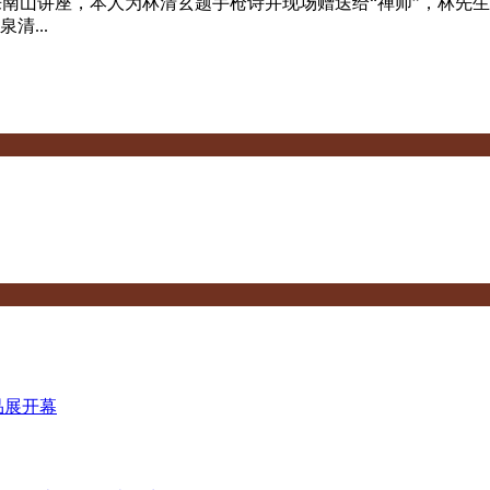
林清玄来南山讲座，本人为林清玄题手枪诗并现场赠送给“禅师”，
...
品展开幕