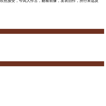
林先生欣然接受，今高人作古，翻看前缘，发表旧作，所行未远及