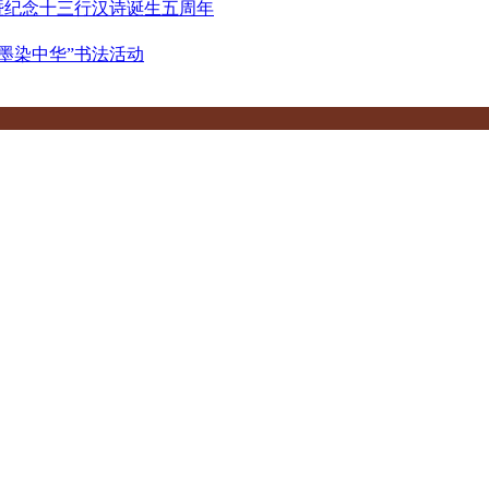
暨纪念十三行汉诗诞生五周年
墨染中华”书法活动