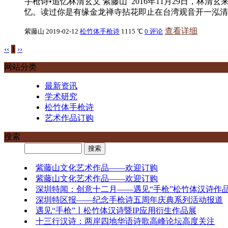
手枪诗•追忆林清玄文 紫藤山 2016年11月29日，
忆。读过你是有缘金龙禅寺拈花即止在台湾观音开一泓清泉清
查看详细
紫藤山
2019-02-12
松竹体手枪诗
1115 ℃
0 评论
‹‹
1
››
网站分类
最新资讯
学术研究
松竹体手枪诗
艺术作品订购
搜索
紫藤山文化艺术作品——欢迎订购
紫藤山文化艺术作品——欢迎订购
深圳特闻：创意十二月——遇见“手枪”松竹体汉诗作
深圳特区报——纪念手枪诗五周年庆典系列活动报道
遇见“手枪”丨松竹体汉诗暨IP应用衍生作品展
十三行汉诗：两岸四地华语诗歌高峰论坛高度关注