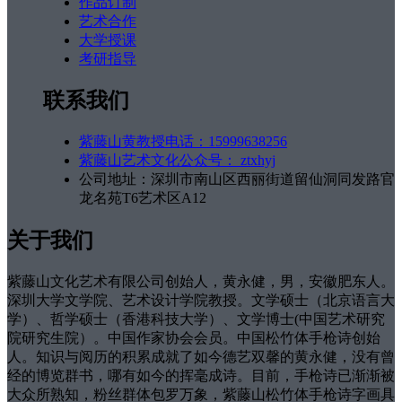
作品订制
艺术合作
大学授课
考研指导
联系我们
紫藤山黄教授电话：15999638256
紫藤山艺术文化公众号： ztxhyj
公司地址：深圳市南山区西丽街道留仙洞同发路官
龙名苑T6艺术区A12
关于我们
紫藤山文化艺术有限公司创始人，黄永健，男，安徽肥东人。
深圳大学文学院、艺术设计学院教授。文学硕士（北京语言大
学）、哲学硕士（香港科技大学）、文学博士(中国艺术研究
院研究生院）。中国作家协会会员。中国松竹体手枪诗创始
人。知识与阅历的积累成就了如今德艺双馨的黄永健，没有曾
经的博览群书，哪有如今的挥毫成诗。目前，手枪诗已渐渐被
大众所熟知，粉丝群体包罗万象，紫藤山松竹体手枪诗字画具