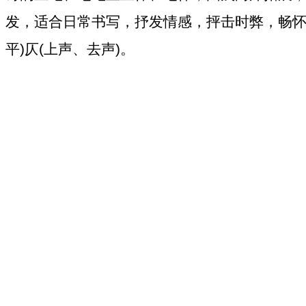
发，适合日常书写，抒发情感，抨击时弊，畅
平
)
仄
(
上声、去声
)
。