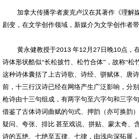
加拿大传播学者麦克卢汉在其著作《理解媒
剧变，在文学创作领域，新媒介为文学创作者带
黄永健教授于
2013
年
12
月
27
日晚
10
点，
诗体形状酷似“长松披竹、松竹合体”，故称“松
这种诗体囊括了上古诗歌、诗经、骈赋体、唐
前，十三行汉诗已经在网络产生广泛影响，分
枪诗由十三句组成，有两字句至六字句和三字
借鉴了古体诗词曲赋的句式、押韵（亦可换韵
疑问、夸张、排比
甚至戏说、拼贴、蒙太奇、
诗的五绝、七绝至五律、七律，由浅向深拓展