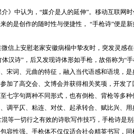
介》中认为，“媒介是人的延伸”。移动互联网
来的是创作的随时性与便捷性， “手枪诗”便是
在微信上安慰老家安徽病榻中挚友时，突发灵感在
竹体汉诗”，后又发现诗体形如手枪，故俗称为“
诗、宋词、元曲的特征，融入当代语感和语境，是
别参加了高交会、文博会并获得相关奖项，开发了
句至七字句两种不同形式，也有倒枪、背枪等多种
）、调平仄、粘连、对仗、起承转合、赋比兴、用
含混等一切行之有效的诗歌写作技巧，手枪诗是别
，包容性强。手枪体不仅仅适合社会精英书写，同