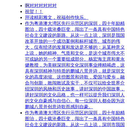
啊对对对对对对
祝贺！！
拜读精彩雅文，祝福创作快乐。
作为粤港澳大湾区先行示范区的深圳，四十年励精
图治，四十载沧桑巨变，闯出了一条具有中国特色
社会主义建设的新路。从这一点上说，深圳是我国
改革开放的一个成功案例和标杆城市。城市的伟
大，仅有经济的发展和发达是不够的；从某种意义
上说，她的精神、气质和文化，是这个城市伟大不
可或缺的另一个重要组成部分。杨宏海主席和黄永
健教授，为美丽深圳和文化深圳事业殚精竭虑，这
具有深圳精神与特质的鹏城八景并诗，就是深圳文
化的高度浓缩。这些图景和诗歌，爱国与爱乡，融
合与创新，敢闯敢试及实干，不仅可以给全世界介
绍深圳的风物和历史故事，讲好深圳的中国故事，
讲好深圳的文化品格，也一样可以提升我们深圳人
的文化自豪感与自信心。每一位深圳人都会因为这
鹏城八景并创意诗歌而感到自豪。
作为粤港澳大湾区先行示范区的深圳，四十年励精
图治，四十载沧桑巨变，闯出了一条具有中国特色
社会主义建设的新路。从这一点上说，深圳市我国