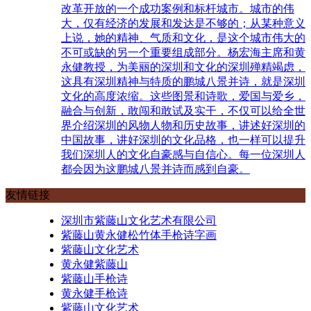
改革开放的一个成功案例和标杆城市。城市的伟
大，仅有经济的发展和发达是不够的；从某种意义
上说，她的精神、气质和文化，是这个城市伟大的
不可或缺的另一个重要组成部分。杨宏海主席和黄
永健教授，为美丽的深圳和文化的深圳殚精竭虑，
这具有深圳精神与特质的鹏城八景并诗，就是深圳
文化的高度浓缩。这些图景和诗歌，爱国与爱乡，
融合与创新，敢闯和敢试及实干，不仅可以给全世
界介绍深圳的风物人物和历史故事，讲述好深圳的
中国故事，讲好深圳的文化品格，也一样可以提升
我们深圳人的文化自豪感与自信心。每一位深圳人
都会因为这鹏城八景并诗而感到自豪。
友情链接
深圳市紫藤山文化艺术有限公司
紫藤山黄永健松竹体手枪诗字画
紫藤山文化艺术
黄永健紫藤山
紫藤山手枪诗
黄永健手枪诗
紫藤山文化艺术