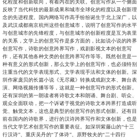
化程度和创新取向，有着内在的关联。创意写作从一个侧面
反映了当代科技的最新成果和城市全球化的程度以及创新理
念的先进程度。国内网络写作高手纷纷诞生于北上深广，以
及武汉成都南京杭州这些创意城市，说明了创意写作的水平
与创意城市的先锋程度，与创意城市的创新程度是互为表里
的关系，文学上的创意写作是多方面的，比如说小说的跨界
创意写作，诗歌的创意跨界写作，戏剧影视文本的创意写
作，还有其他各种文类的创意跨界写作等等。既然创意是一
种有意义的形式创新，那么文学上的创意写作，也必须特别
注重当代的文学表现形式、文学表现手法和文体的创新。深
圳作家庞贝的长篇小说《无尽藏》转换成戏剧文本、舞台表
演、网络视频传播等等，这就是一种创意写作的形式创新。
还有深圳的第一朗读者将诗歌文本和朗诵、舞台剧、听众、
观众全面联动，把一个诉诸于视觉的诗歌文本跨界打造成听
觉、触觉文本，这也是典型的创意写作的形式创新。还有目
前在国内的诗歌界，进行的汉诗跨界写作和文体创新，也是
当代文学艺术创意写作的重要表征。如深圳紫藤山的“十三
行汉诗”、重庆吴丹的“了体诗”、原野牧夫的“二十四行