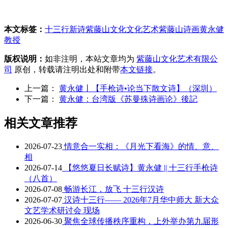
本文标签：
十三行新诗
紫藤山文化
文化艺术
紫藤山诗画
黄永健
教授
版权说明：
如非注明，本站文章均为
紫藤山文化艺术有限公
司
原创，转载请注明出处和附带
本文链接
。
上一篇：
黄永健丨【手枪诗•论当下散文诗】（深圳）
下一篇：
黄永健：台湾版《苏曼殊诗画论》後記
相关文章推荐
2026-07-23
情意合一实相：《月光下看海》的情、意、
相
2026-07-14
【悠悠夏日长赋诗】黄永健 || 十三行手枪诗
（八首）
2026-07-08
畅游长江，放飞 十三行汉诗
2026-07-07
汉诗十三行—— 2026年7月华中师大 新大众
文艺学术研讨会 现场
2026-06-30
聚焦全球传播秩序重构，上外举办第九届形