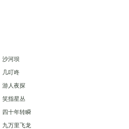
沙河坝
几叮咚
游人夜探
笑指星丛
四十年转瞬
九万里飞龙