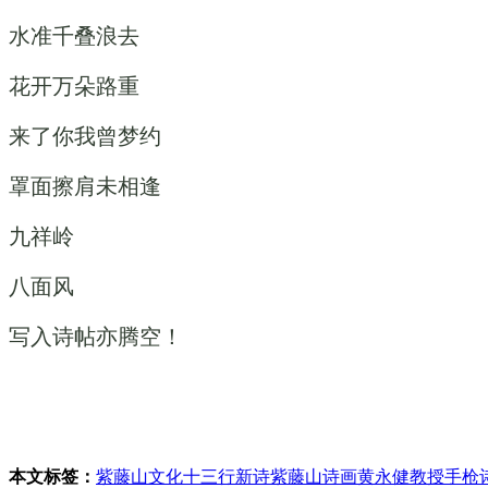
水准千叠浪去
花开万朵路重
来了你我曾梦约
罩面擦肩未相逢
九祥岭
八面风
写入诗帖亦腾空！
本文标签：
紫藤山文化
十三行新诗
紫藤山诗画
黄永健教授
手枪