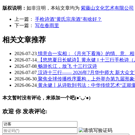
版权说明：
如非注明，本站文章均为
紫藤山文化艺术有限公司
上一篇：
手枪诗酒"黄氏宗亲酒"有啥好？
下一篇：
写在春雨里
相关文章推荐
2026-07-23
情意合一实相：《月光下看海》的情、意、相
2026-07-14
【悠悠夏日长赋诗】黄永健 || 十三行手枪诗
2026-07-08
畅游长江，放飞 十三行汉诗
2026-07-07
汉诗十三行—— 2026年7月华中师大 新大众
2026-06-30
聚焦全球传播秩序重构，上外举办第九届形象
2026-06-24
黄永健丨从诗歌到书法：中华传统艺术“正能
本文暂时没有评论，来添加一个吧(●'◡'●)
欢迎
你
发表评论: