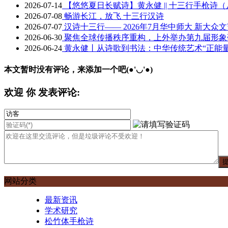
2026-07-14
【悠悠夏日长赋诗】黄永健 || 十三行手枪诗
2026-07-08
畅游长江，放飞 十三行汉诗
2026-07-07
汉诗十三行—— 2026年7月华中师大 新大众
2026-06-30
聚焦全球传播秩序重构，上外举办第九届形象
2026-06-24
黄永健丨从诗歌到书法：中华传统艺术“正能
本文暂时没有评论，来添加一个吧(●'◡'●)
欢迎
你
发表评论:
网站分类
最新资讯
学术研究
松竹体手枪诗