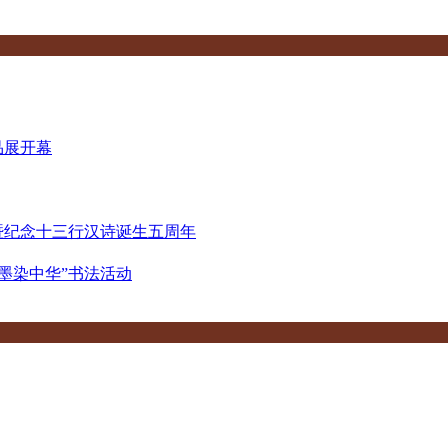
品展开幕
暨纪念十三行汉诗诞生五周年
墨染中华”书法活动