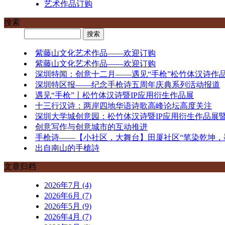
艺术作品订购
搜索
紫藤山文化艺术作品——欢迎订购
紫藤山文化艺术作品——欢迎订购
深圳特闻：创意十二月——遇见“手枪”松竹体汉诗作
深圳特区报——纪念手枪诗五周年庆典系列活动报道
遇见“手枪”丨松竹体汉诗暨IP应用衍生作品展
十三行汉诗：两岸四地华语诗歌高峰论坛高度关注
深圳大学城创意园：松竹体汉诗暨IP应用衍生作品展
创意写作与创意城市的互动推进
手枪诗——【小社区，大舞台】田厦社区“笔染乾坤，
出自南山的手槍詩
文章归档
2026年7月 (4)
2026年6月 (7)
2026年5月 (9)
2026年4月 (7)