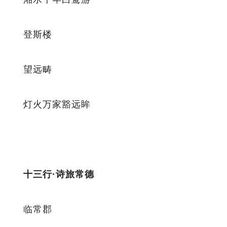
登斯楼
望远畴
灯火万家豁远眸
十三行·诗旅常德
临常郡