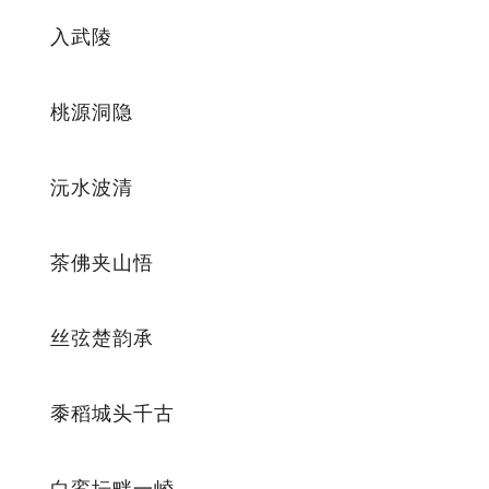
入武陵
桃源洞隐
沅水波清
茶佛夹山悟
丝弦楚韵承
黍稻城头千古
白鸾坛畔一崚