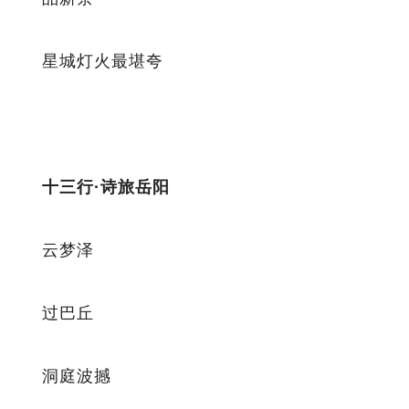
星城灯火最堪夸
十三行·诗旅岳阳
云梦泽
过巴丘
洞庭波撼