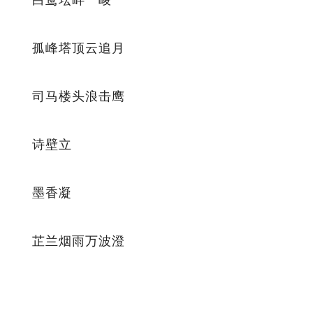
孤峰塔顶云追月
司马楼头浪击鹰
诗壁立
墨香凝
芷兰烟雨万波澄