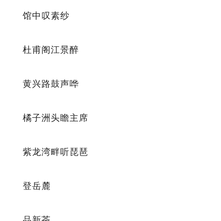
馆中叹素纱
杜甫阁江景醉
黄兴路鼓声哗
橘子洲头瞻主席
紫龙湾畔听琵琶
登岳麓
品新茶