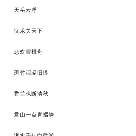
天岳云浮
忧乐关天下
悲欢寄楫舟
斑竹泪凝旧恨
香兰魂断清秋
君山一点青螺静
湘水千年白鹭游