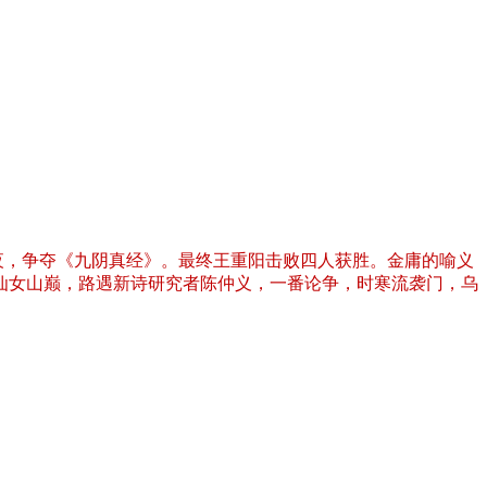
夜，争夺《九阴真经》。最终王重阳击败四人获胜。金庸的喻义
隆仙女山巅，路遇新诗研究者陈仲义，一番论争，时寒流袭门，乌