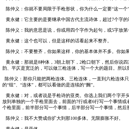
陈仲义：你就不要局限于手枪形状，你为什么一定要“这一个
黄永健：它主要的是要继承中国古代主流诗体，超过7个字的
陈仲义：我的意思是说，你或用四个字作为起句，或5字放第一
黄永健：这个也可以，但是这样的话看起来不整齐。
陈仲义：不要整齐，你如果这样，你的基本体并不多。你如果
黄永健：那就是8种体，3朝上朝下，2枪口朝下，然后你说
韵、平仄是宽泛的，可以做三枪连体，写一个大的题目。所以
陈仲义：那你只能把两枪连体、三枪连体，一直到六枪连体只
的“组”、“连体”，都可以看做的是连续的“阙”。
黄永健：对，或者说是手枪诗的亚类。你选上我们两个字开
放到单独的一个手枪里面去，前面的7行或者6行写一个事情或
个枪里面，前半部分写一个事情，后半部分写一个事情，然后
陈仲义：我不大赞成你扩大到那100多体。无限膨胀不好。
黄永健：是亚体。