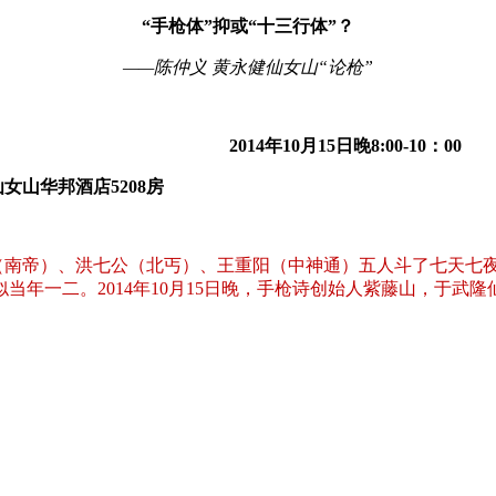
“手枪体”抑或“十三行体”？
——陈仲义 黄永健仙女山“论枪”
2014
年10月15日晚8:00-10：00
店5208房
（南帝）、洪七公（北丐）、王重阳（中神通）五人斗了七天七
当年一二。2014年10月15日晚，手枪诗创始人紫藤山，于武