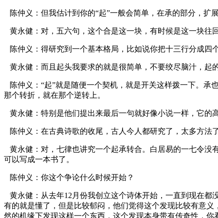
陈仲义：但我估计到你的“起”一般会简单，在承的部分，扩
黄永健：对，五六句，这个合是这一块，有时候是这一块往
陈仲义：得研究到一个基本格局，比如说你把十三行分成四
黄永健：而且起头我要求的就是很简单，不要绞尽脑汁，起
陈仲义：“起”就是随便一个契机，就是开关这样拨一下。承
那个转折，就在那个逆转上。
黄永健：特别是他们提出来最后一句就好像小说一样，它的
陈仲义：在古典诗歌的收尾，古人今人都研究了，太多方法
黄永健：对，七律也讲究一个起承转合。白居易的一七令没有
可以写成一本书了。
陈仲义：你这个争论什么时候开始？
黄永健：从去年12月份我创立这个诗体开始，一直到现在都
有的就是懂了，但是比较郁闷，他们觉得这个发现比较有意义
然的机缘下发现这样一个东西，这个发现本身带有传奇性，你