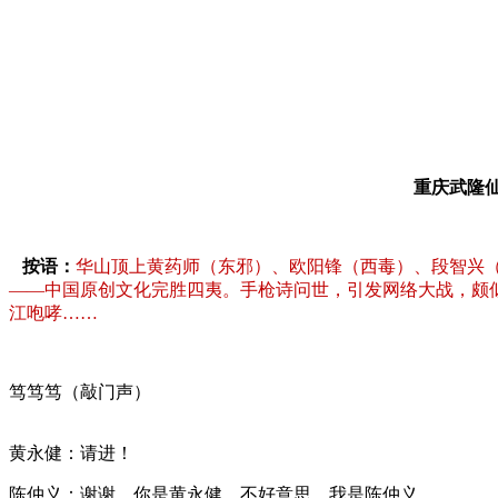
重庆武隆仙女山华邦酒
按语：
华山顶上黄药师（东邪）、欧阳锋（西毒）、段智兴
——中国原创文化完胜四夷。手枪诗问世，引发网络大战，颇似
江咆哮……
笃笃笃（敲门声）
黄永健：请进！
陈仲义：谢谢。你是黄永健，不好意思，我是陈仲义。