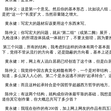
陈仲义：这是第一个意见。然后你的基本形态，比如说八组，
是把“这一个”长度扩大，当然容量随之增大。
黄永健：写宏大的题材应该要用这个东西来写。
陈仲义：你写宏大的问题，就从“第二组”（或第二阙）展开，
九枪连体）的所谓连体搞成一体就行了，不要太烦琐，因为要
第三个问题，所有的结构，我考虑到这样的诗体有两个基本面
下，觉得不管从流行的方向看，还是隐蔽的方向看，基本上还
黄永健：对，网上有人说白居易已经创造了这个体，但是白
陈仲义：我觉得中国古典文化精髓有两个，一个是对举结构
知道，多么深入人心的。第二个是永远逃不掉的“起承转合”。
黄永健：而且这种起承转合是中国哲学超越西方哲学的地方
陈仲义：有这两个结构，就构成你诗体最牢靠的基础，我想
道你其它创作量，你大概总共写了多少首？
黄永健：我现在创作的有200首，加上网上网友的作品有四五