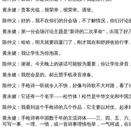
黄永健：贵客光临，很荣幸，很荣幸。请坐。
陈仲义：好的，我不在你们的分会场，不了解情况，你们讨论
黄永健：第一分会场讨论主题是”新诗的二次革命”，出现了好
陈仲义：哈哈，明天就要回厦门了，刚才我在和舒婷收拾行李
黄永健：我让学生为你泡茶。
陈仲义：谢谢。今天晚上的谈话可能较为重要，你让学生录音
黄永健：我想会是的。郝云慧手机录音准备。
陈仲义：手枪诗一听就令人不快，好像与诗歌不大对路，看了
黄永健：它还有一个名字——松竹体！松竹是中华文化和中国
陈仲义：我看到这个手枪诗的几个作品，它主要以对仗、起承
黄永健：手枪诗将中国数千年的主流诗体——三、四、五、六
可写一事、一理、一情，或一首诗事理情包举，一气呵成，在