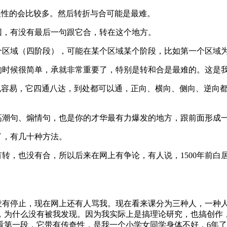
展性的会比较多。然后转折与合可能是最难。
回，有没有最后一句跟它合，转在这个地方。
个区域（四阶段），可能在某个区域某个阶段，比如第一个区域
的时候很简单，承就非常重要了，特别是转和合是最难的。这是
也容易，它四通八达，到处都可以通，正向、横向、侧向、逆向
高潮句、煽情句，也是你的才华最有力爆发的地方，跟前面形成
了，有几十种方法。
转，也没有合，所以后来在网上有争论，有人说，1500年前白
没有停止，现在网上还有人骂我。现在看来课分为三种人，一种
，为什么没有被我发现。因为我实际上是搞理论研究，也搞创作
看第一段，它带有传奇性，是我一个小学女同学身体不好，6年