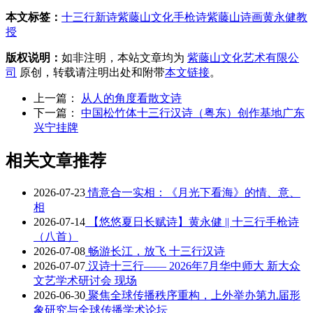
本文标签：
十三行新诗
紫藤山文化
手枪诗
紫藤山诗画
黄永健教
授
版权说明：
如非注明，本站文章均为
紫藤山文化艺术有限公
司
原创，转载请注明出处和附带
本文链接
。
上一篇：
从人的角度看散文诗
下一篇：
中国松竹体十三行汉诗（粤东）创作基地广东
兴宁挂牌
相关文章推荐
2026-07-23
情意合一实相：《月光下看海》的情、意、
相
2026-07-14
【悠悠夏日长赋诗】黄永健 || 十三行手枪诗
（八首）
2026-07-08
畅游长江，放飞 十三行汉诗
2026-07-07
汉诗十三行—— 2026年7月华中师大 新大众
文艺学术研讨会 现场
2026-06-30
聚焦全球传播秩序重构，上外举办第九届形
象研究与全球传播学术论坛