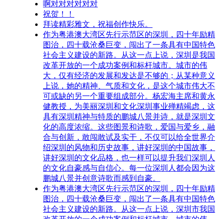
啊对对对对对对
祝贺！！
拜读精彩雅文，祝福创作快乐。
作为粤港澳大湾区先行示范区的深圳，四十年励精
图治，四十载沧桑巨变，闯出了一条具有中国特色
社会主义建设的新路。从这一点上说，深圳是我国
改革开放的一个成功案例和标杆城市。城市的伟
大，仅有经济的发展和发达是不够的；从某种意义
上说，她的精神、气质和文化，是这个城市伟大不
可或缺的另一个重要组成部分。杨宏海主席和黄永
健教授，为美丽深圳和文化深圳事业殚精竭虑，这
具有深圳精神与特质的鹏城八景并诗，就是深圳文
化的高度浓缩。这些图景和诗歌，爱国与爱乡，融
合与创新，敢闯敢试及实干，不仅可以给全世界介
绍深圳的风物和历史故事，讲好深圳的中国故事，
讲好深圳的文化品格，也一样可以提升我们深圳人
的文化自豪感与自信心。每一位深圳人都会因为这
鹏城八景并创意诗歌而感到自豪。
作为粤港澳大湾区先行示范区的深圳，四十年励精
图治，四十载沧桑巨变，闯出了一条具有中国特色
社会主义建设的新路。从这一点上说，深圳市我国