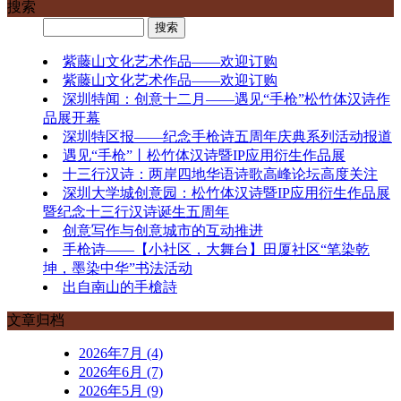
搜索
紫藤山文化艺术作品——欢迎订购
紫藤山文化艺术作品——欢迎订购
深圳特闻：创意十二月——遇见“手枪”松竹体汉诗作
品展开幕
深圳特区报——纪念手枪诗五周年庆典系列活动报道
遇见“手枪”丨松竹体汉诗暨IP应用衍生作品展
十三行汉诗：两岸四地华语诗歌高峰论坛高度关注
深圳大学城创意园：松竹体汉诗暨IP应用衍生作品展
暨纪念十三行汉诗诞生五周年
创意写作与创意城市的互动推进
手枪诗——【小社区，大舞台】田厦社区“笔染乾
坤，墨染中华”书法活动
出自南山的手槍詩
文章归档
2026年7月 (4)
2026年6月 (7)
2026年5月 (9)