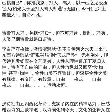
己搞自己”，你推我搡，打人、骂人，以一己之见凌压
它人(如光头于坚打人骂人却通行无阻)，今日伊沙“土
鳖他人”，自命不凡。
诗歌可以群，包括“群殴”，但不可群迷，群乱，群汹，
人类早期诗歌就是口语诗，
李白严守格律，激情澎湃就"君不见黄河之水天上来"，
东西方诗歌从"群观兴怨"到“形式严整"，无有例外，现
代诗其发韧应在文艺复兴，人性从理性逼压下夏归人
性，诗有了自由的理由，但人性放纵就又回至“动物
性”甚至“物性”，物性自美不容置疑，但深层物性之美
有规律、有义理、有纹章，自由一一格式一一自由一一
格式一一自由。。。，运动永恒。
汉诗经由五四西化革命，充实了内在的精神活力，应感
谢西诗的启蒙祛魅，汉诗演化到今天，文化的逻辑又在