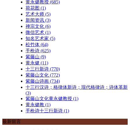
黄永健教授
(685)
荷花图
(1)
艺术大师
(5)
新闻资讯
(3)
禅宗文化
(6)
微信艺术
(1)
知名艺术家
(5)
松竹体
(64)
手枪诗
(625)
紫藤山
(9)
黄永健
(11)
十三行新诗
(770)
紫藤山文化
(772)
紫藤山诗画
(734)
十三行汉诗；格律体新诗；现代格律诗；诗体革新
(3)
紫藤山文化黄永健教授
(1)
黄永健教
(1)
手枪诗十三行新诗
(1)
最新留言