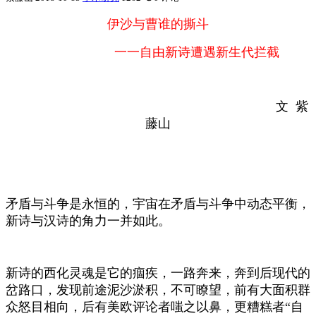
伊沙与曹谁的撕斗
一一自由新诗遭遇新生代拦截
文 紫
藤山
矛盾与斗争是永恒的，宇宙在矛盾与斗争中动态平衡，
新诗与汉诗的角力一并如此。
新诗的西化灵魂是它的痼疾，一路奔来，奔到后现代的
岔路口，发现前途泥沙淤积，不可瞭望，前有大面积群
众怒目相向，后有美欧评论者嗤之以鼻，更糟糕者“自