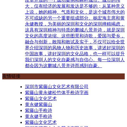
改革开放的一个成功案例和标杆城市。城市的伟
大，仅有经济的发展和发达是不够的；从某种意义
上说，她的精神、气质和文化，是这个城市伟大的
不可或缺的另一个重要组成部分。杨宏海主席和黄
永健教授，为美丽的深圳和文化的深圳殚精竭虑，
这具有深圳精神与特质的鹏城八景并诗，就是深圳
文化的高度浓缩。这些图景和诗歌，爱国与爱乡，
融合与创新，敢闯和敢试及实干，不仅可以给全世
界介绍深圳的风物人物和历史故事，讲述好深圳的
中国故事，讲好深圳的文化品格，也一样可以提升
我们深圳人的文化自豪感与自信心。每一位深圳人
都会因为这鹏城八景并诗而感到自豪。
友情链接
深圳市紫藤山文化艺术有限公司
紫藤山黄永健松竹体手枪诗字画
紫藤山文化艺术
黄永健紫藤山
紫藤山手枪诗
黄永健手枪诗
紫藤山文化艺术