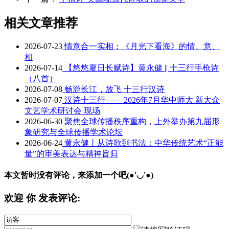
相关文章推荐
2026-07-23
情意合一实相：《月光下看海》的情、意、
相
2026-07-14
【悠悠夏日长赋诗】黄永健 || 十三行手枪诗
（八首）
2026-07-08
畅游长江，放飞 十三行汉诗
2026-07-07
汉诗十三行—— 2026年7月华中师大 新大众
文艺学术研讨会 现场
2026-06-30
聚焦全球传播秩序重构，上外举办第九届形
象研究与全球传播学术论坛
2026-06-24
黄永健丨从诗歌到书法：中华传统艺术“正能
量”的审美表达与精神旨归
本文暂时没有评论，来添加一个吧(●'◡'●)
欢迎
你
发表评论: