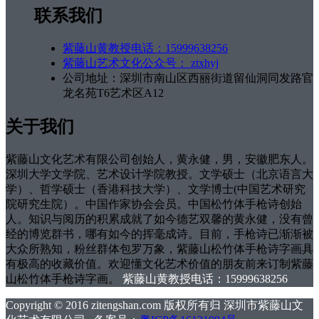
联系我们
紫藤山黄教授电话：15999638256
紫藤山艺术文化公众号： ztxhyj
公司地址：深圳市南山区西丽街道留仙洞同发路官
龙名苑T6艺术区A12
关于我们
紫藤山文化艺术有限公司创始人，黄永健，男，安徽肥东人。
深圳大学文学院、艺术设计学院教授。文学硕士（北京语言大
学）、哲学硕士（香港科技大学）、文学博士(中国艺术研究
院研究生院）。中国作家协会会员。中国松竹体手枪诗创始
人。知识与阅历的积累成就了如今德艺双馨的黄永健，没有曾
经的博览群书，哪有如今的挥毫成诗。目前，手枪诗已渐渐被
大众所熟知，粉丝群体包罗万象，紫藤山松竹体手枪诗字画具
有极高的收藏价值。欢迎懂文化艺术价值的朋友前来订制紫藤
山松竹体手枪诗字画。
紫藤山黄教授电话：15999638256
Copyright © 2016 zitengshan.com 版权所有归 深圳市紫藤山文