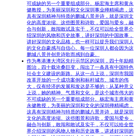
可或缺的另一个重要组成部分。杨宏海主席和黄永
健教授，为美丽深圳和文化深圳事业殚精竭虑，这
具有深圳精神与特质的鹏城八景并诗，就是深圳文
化的高度浓缩。这些图景和诗歌，爱国与爱乡，融
合与创新，敢闯敢试及实干，不仅可以给全世界介
绍深圳的风物和历史故事，讲好深圳的中国故事，
讲好深圳的文化品格，也一样可以提升我们深圳人
的文化自豪感与自信心。每一位深圳人都会因为这
鹏城八景并创意诗歌而感到自豪。
作为粤港澳大湾区先行示范区的深圳，四十年励精
图治，四十载沧桑巨变，闯出了一条具有中国特色
社会主义建设的新路。从这一点上说，深圳市我国
改革开放的一个成功案例和标杆城市。城市的伟
大，仅有经济的发展和发达是不够的；从某种意义
上说，她的精神、气质和文化，是这个城市伟大的
不可或缺的另一个重要组成部分。杨宏海主席和黄
永健教授，为美丽的深圳和文化的深圳殚精竭虑，
这具有深圳精神与特质的鹏城八景并诗，就是深圳
文化的高度浓缩。这些图景和诗歌，爱国与爱乡，
融合与创新，敢闯和敢试及实干，不仅可以给全世
界介绍深圳的风物人物和历史故事，讲述好深圳的