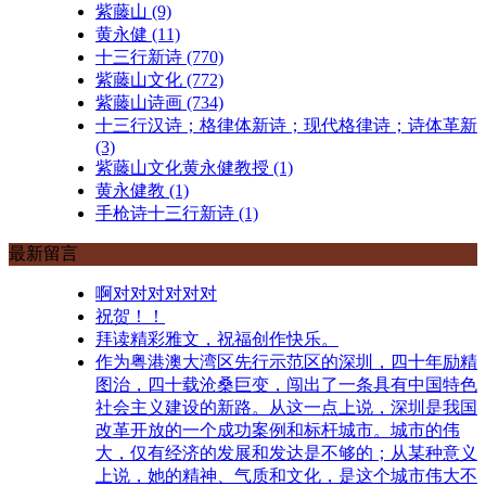
紫藤山
(9)
黄永健
(11)
十三行新诗
(770)
紫藤山文化
(772)
紫藤山诗画
(734)
十三行汉诗；格律体新诗；现代格律诗；诗体革新
(3)
紫藤山文化黄永健教授
(1)
黄永健教
(1)
手枪诗十三行新诗
(1)
最新留言
啊对对对对对对
祝贺！！
拜读精彩雅文，祝福创作快乐。
作为粤港澳大湾区先行示范区的深圳，四十年励精
图治，四十载沧桑巨变，闯出了一条具有中国特色
社会主义建设的新路。从这一点上说，深圳是我国
改革开放的一个成功案例和标杆城市。城市的伟
大，仅有经济的发展和发达是不够的；从某种意义
上说，她的精神、气质和文化，是这个城市伟大不