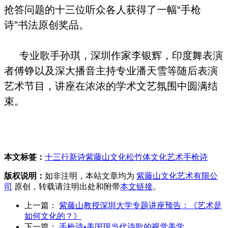
抢答问题的十三位听众各人获得了一幅“手枪
诗”书法原创奖品。
专业歌手孙琪，深圳作家李银辉，印度舞表演
者傅铮以及深大播音主持专业潘天雪
等随后表演
艺术节目，讲座在浓浓的学术文艺氛围中圆满结
束。
本文标签：
十三行新诗
紫藤山文化
松竹体
文化艺术
手枪诗
版权说明：
如非注明，本站文章均为
紫藤山文化艺术有限公
司
原创，转载请注明出处和附带
本文链接
。
上一篇：
紫藤山教授深圳大学专题讲座预告：《艺术是
如何文化的？》
下一篇：
手枪诗•美国现当代诗歌的视觉美学