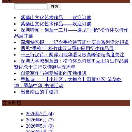
紫藤山文化艺术作品——欢迎订购
紫藤山文化艺术作品——欢迎订购
深圳特闻：创意十二月——遇见“手枪”松竹体汉诗作
品展开幕
深圳特区报——纪念手枪诗五周年庆典系列活动报道
遇见“手枪”丨松竹体汉诗暨IP应用衍生作品展
十三行汉诗：两岸四地华语诗歌高峰论坛高度关注
深圳大学城创意园：松竹体汉诗暨IP应用衍生作品展
暨纪念十三行汉诗诞生五周年
创意写作与创意城市的互动推进
手枪诗——【小社区，大舞台】田厦社区“笔染乾
坤，墨染中华”书法活动
出自南山的手槍詩
文章归档
2026年7月 (4)
2026年6月 (7)
2026年5月 (9)