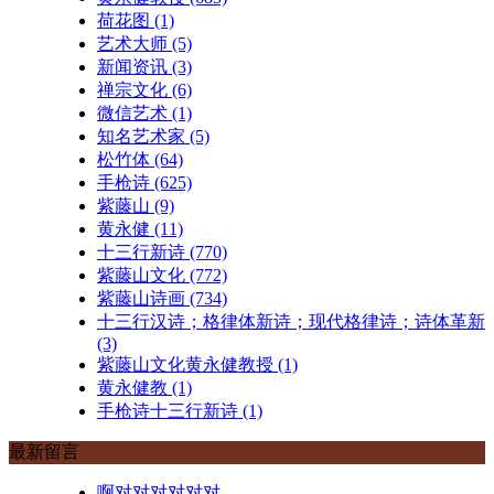
荷花图
(1)
艺术大师
(5)
新闻资讯
(3)
禅宗文化
(6)
微信艺术
(1)
知名艺术家
(5)
松竹体
(64)
手枪诗
(625)
紫藤山
(9)
黄永健
(11)
十三行新诗
(770)
紫藤山文化
(772)
紫藤山诗画
(734)
十三行汉诗；格律体新诗；现代格律诗；诗体革新
(3)
紫藤山文化黄永健教授
(1)
黄永健教
(1)
手枪诗十三行新诗
(1)
最新留言
啊对对对对对对