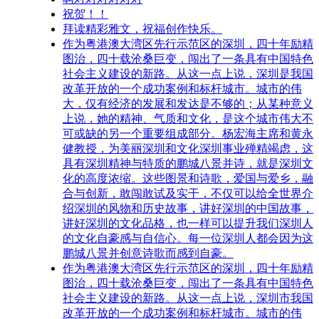
祝贺！！
拜读精彩雅文，祝福创作快乐。
作为粤港澳大湾区先行示范区的深圳，四十年励精
图治，四十载沧桑巨变，闯出了一条具有中国特色
社会主义建设的新路。从这一点上说，深圳是我国
改革开放的一个成功案例和标杆城市。城市的伟
大，仅有经济的发展和发达是不够的；从某种意义
上说，她的精神、气质和文化，是这个城市伟大不
可或缺的另一个重要组成部分。杨宏海主席和黄永
健教授，为美丽深圳和文化深圳事业殚精竭虑，这
具有深圳精神与特质的鹏城八景并诗，就是深圳文
化的高度浓缩。这些图景和诗歌，爱国与爱乡，融
合与创新，敢闯敢试及实干，不仅可以给全世界介
绍深圳的风物和历史故事，讲好深圳的中国故事，
讲好深圳的文化品格，也一样可以提升我们深圳人
的文化自豪感与自信心。每一位深圳人都会因为这
鹏城八景并创意诗歌而感到自豪。
作为粤港澳大湾区先行示范区的深圳，四十年励精
图治，四十载沧桑巨变，闯出了一条具有中国特色
社会主义建设的新路。从这一点上说，深圳市我国
改革开放的一个成功案例和标杆城市。城市的伟