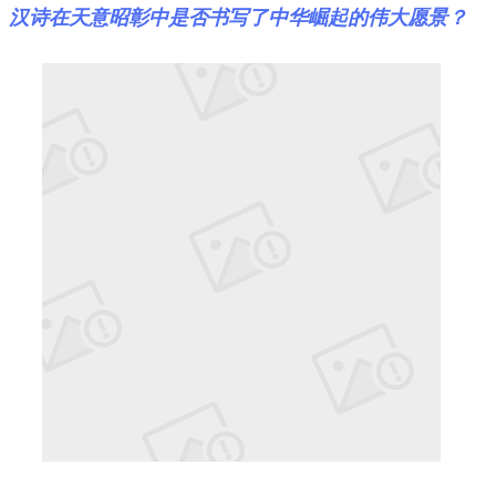
汉诗在天意昭彰中是否书写了中华崛起的伟大愿景？