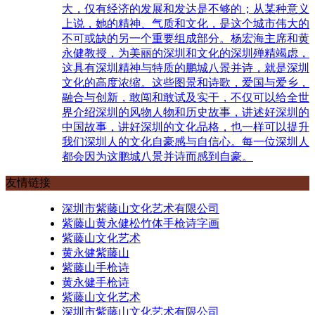
大，仅有经济的发展和发达是不够的；从某种意义
上说，她的精神、气质和文化，是这个城市伟大的
不可或缺的另一个重要组成部分。杨宏海主席和黄
永健教授，为美丽的深圳和文化的深圳殚精竭虑，
这具有深圳精神与特质的鹏城八景并诗，就是深圳
文化的高度浓缩。这些图景和诗歌，爱国与爱乡，
融合与创新，敢闯和敢试及实干，不仅可以给全世
界介绍深圳的风物人物和历史故事，讲述好深圳的
中国故事，讲好深圳的文化品格，也一样可以提升
我们深圳人的文化自豪感与自信心。每一位深圳人
都会因为这鹏城八景并诗而感到自豪。
友情链接
深圳市紫藤山文化艺术有限公司
紫藤山黄永健松竹体手枪诗字画
紫藤山文化艺术
黄永健紫藤山
紫藤山手枪诗
黄永健手枪诗
紫藤山文化艺术
深圳市紫藤山文化艺术有限公司