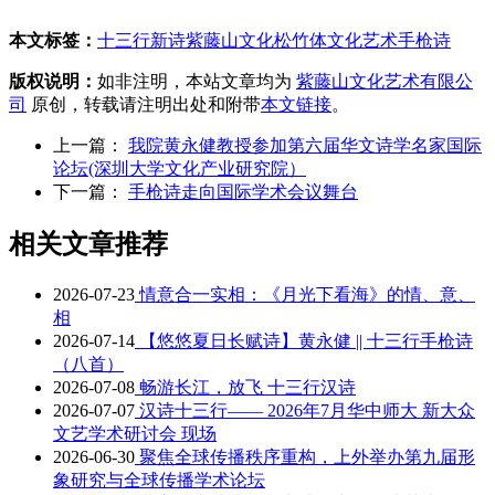
本文标签：
十三行新诗
紫藤山文化
松竹体
文化艺术
手枪诗
版权说明：
如非注明，本站文章均为
紫藤山文化艺术有限公
司
原创，转载请注明出处和附带
本文链接
。
上一篇：
我院黄永健教授参加第六届华文诗学名家国际
论坛(深圳大学文化产业研究院）
下一篇：
手枪诗走向国际学术会议舞台
相关文章推荐
2026-07-23
情意合一实相：《月光下看海》的情、意、
相
2026-07-14
【悠悠夏日长赋诗】黄永健 || 十三行手枪诗
（八首）
2026-07-08
畅游长江，放飞 十三行汉诗
2026-07-07
汉诗十三行—— 2026年7月华中师大 新大众
文艺学术研讨会 现场
2026-06-30
聚焦全球传播秩序重构，上外举办第九届形
象研究与全球传播学术论坛